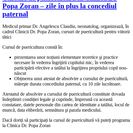
Popa Zoran – zile în plus la concediul
paternal
Medicul primar Dr. Angelescu Claudiu, neonatolog, organizează, în
cadrul Clinicii Dr. Popa Zoran, cursuri de puericultură pentru viitorii
tătici
Cursul de puericultura constă în:
prezentarea unor noțiuni elementare teoretice şi practice
necesare în vederea îngrijirii copilului mic, în vederea
participării efective a tatălui la îngrijirea propriului copil nou-
născut
Obținerea unui atestat de absolvire a cursului de puericultură,
măreşte durata concediului paternal, cu 10 zile lucrătoare.
Atestatul de absolvire a cursului de puericultură constituie dovada
îndepliniri condiției legale şi cuprinde, împreună cu această
constatare, datele personale din cartea de identitate a tatălui, locul de
muncă, data eliberării, semnătura şi parafa medicului.
Dacă doriți să participați la cursul de puericultură vă puteți programa
la Clinica Dr. Popa Zoran