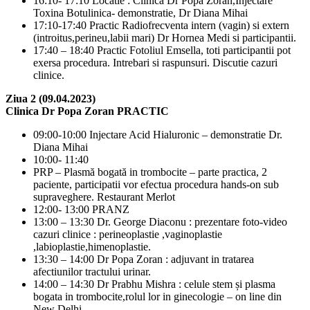
16:10- 17:10 Locatie : Clinica Dr Popa Zoran,Injectare
Toxina Botulinica- demonstratie, Dr Diana Mihai
17:10-17:40 Practic Radiofrecventa intern (vagin) si extern
(introitus,perineu,labii mari) Dr Hornea Medi si participantii.
17:40 – 18:40 Practic Fotoliul Emsella, toti participantii pot
exersa procedura. Intrebari si raspunsuri. Discutie cazuri
clinice.
Ziua 2 (09.04.2023)
Clinica Dr Popa Zoran PRACTIC
09:00-10:00 Injectare Acid Hialuronic – demonstratie Dr.
Diana Mihai
10:00- 11:40
PRP – Plasmă bogată in trombocite – parte practica, 2
paciente, participatii vor efectua procedura hands-on sub
supraveghere. Restaurant Merlot
12:00- 13:00 PRANZ
13:00 – 13:30 Dr. George Diaconu : prezentare foto-video
cazuri clinice : perineoplastie ,vaginoplastie
,labioplastie,himenoplastie.
13:30 – 14:00 Dr Popa Zoran : adjuvant in tratarea
afectiunilor tractului urinar.
14:00 – 14:30 Dr Prabhu Mishra : celule stem și plasma
bogata in trombocite,rolul lor in ginecologie – on line din
New Delhi