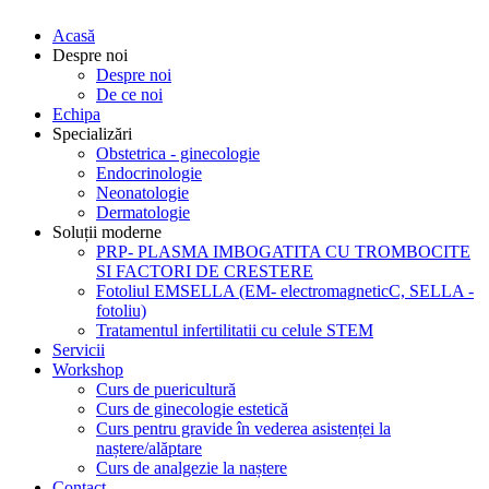
Acasă
Despre noi
Despre noi
De ce noi
Echipa
Specializări
Obstetrica - ginecologie
Endocrinologie
Neonatologie
Dermatologie
Soluții moderne
PRP- PLASMA IMBOGATITA CU TROMBOCITE
SI FACTORI DE CRESTERE
Fotoliul EMSELLA (EM- electromagneticC, SELLA -
fotoliu)
Tratamentul infertilitatii cu celule STEM
Servicii
Workshop
Curs de puericultură
Curs de ginecologie estetică
Curs pentru gravide în vederea asistenței la
naștere/alăptare
Curs de analgezie la naștere
Contact