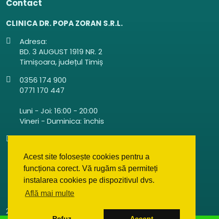
Contact
CLINICA DR. POPA ZORAN S.R.L.
Adresa:
BD. 3 AUGUST 1919 NR. 2
Timișoara, județul Timiș
0356 174 900
0771 170 447
Luni - Joi: 16:00 - 20:00
Vineri - Duminica: închis
clinicadrpopazoran@gmail.com
Acest site folosește cookies pentru a
funcționa corect. Vă rugăm să permiteți
instalarea cookies pe dispozitivul dvs.
Află mai multe
2022-2026
Clinica Dr. Popa Zoran. Toate drepturile
Refuz
Accept