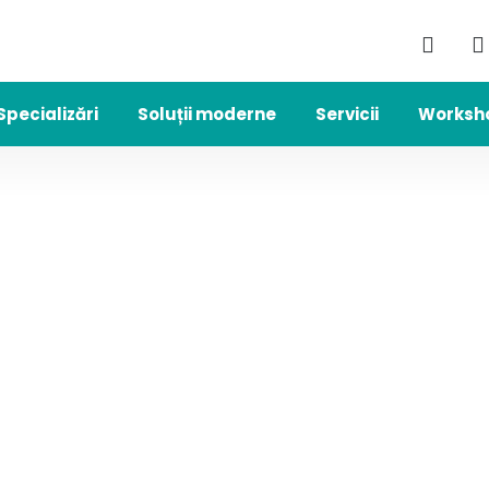
Specializări
Soluții moderne
Servicii
Worksh