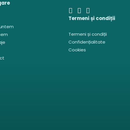
gare
Termeni și condiții
suntem
Termeni și condiții
cem
Confidențialitate
aje
Cookies
ct