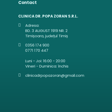
Contact
CLINICA DR. POPA ZORAN S.R.L.
Adresa:
BD. 3 AUGUST 1919 NR. 2
Timișoara, județul Timiș
0356 174 900
0771 170 447
Luni - Joi: 16:00 - 20:00
Vineri - Duminica: închis
clinicadrpopazoran@gmail.com