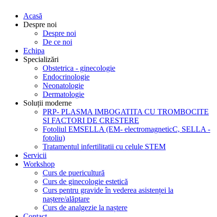
Acasă
Despre noi
Despre noi
De ce noi
Echipa
Specializări
Obstetrica - ginecologie
Endocrinologie
Neonatologie
Dermatologie
Soluții moderne
PRP- PLASMA IMBOGATITA CU TROMBOCITE
SI FACTORI DE CRESTERE
Fotoliul EMSELLA (EM- electromagneticC, SELLA -
fotoliu)
Tratamentul infertilitatii cu celule STEM
Servicii
Workshop
Curs de puericultură
Curs de ginecologie estetică
Curs pentru gravide în vederea asistenței la
naștere/alăptare
Curs de analgezie la naștere
Contact